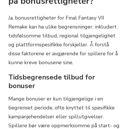
på bonusrettigheter?
Ja, bonusrettigheter for Final Fantasy VII
Remake kan ha ulike begrensninger, inkludert
tidsfølsomme tilbud, regional tilgjengelighet
og plattformspesifikke forskjeller. Å forstå
disse faktorene er avgjørende for spillere for å
kunne kreve bonusene sine.
Tidsbegrensede tilbud for
bonuser
Mange bonuser er kun tilgjengelige i en
begrenset periode, ofte knyttet til spesifikke
kampanjehendelser eller spillutgivelser.
Spillere bør være oppmerksomme på start- og