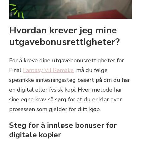
Hvordan krever jeg mine
utgavebonusrettigheter?
For å kreve dine utgavebonusrettigheter for
Final
Fantasy VII Remake
, må du følge
spesifikke innløsningssteg basert på om du har
en digital eller fysisk kopi. Hver metode har
sine egne krav, så sørg for at du er klar over
prosessen som gjelder for ditt kjøp.
Steg for å innløse bonuser for
digitale kopier