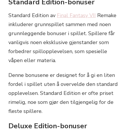
Standard Edition-bonuser
Standard Edition av
Final Fantasy VII
Remake
inkluderer grunnspillet sammen med noen
grunnleggende bonuser i spillet. Spillere får
vanligvis noen eksklusive gjenstander som
forbedrer spillopplevelsen, som spesielle
våpen eller materia.
Denne bonusene er designet for å gi en liten
fordel i spillet uten å overvelde den standard
opplevelsen. Standard Edition er ofte priset
rimelig, noe som gjør den tilgjengelig for de
fleste spillere.
Deluxe Edition-bonuser