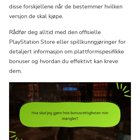
disse forskjellene når de bestemmer hvilken
versjon de skal kjøpe.
Rådfør deg alltid med den offisielle
PlayStation Store eller spillkunngjøringer for
detaljert informasjon om plattformspesifikke
bonuser og hvordan du effektivt kan kreve
dem.