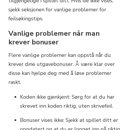
tilgjengelige i spillet ditt. Hvis de ikke vises,
sjekk seksjonen for vanlige problemer for
feilsøkingstips.
Vanlige problemer når man
krever bonuser
Flere vanlige problemer kan oppstå når du
krever dine utgavebonuser. Å være klar over
disse kan hjelpe deg med å løse problemer
raskt.
Koden ikke gjenkjent: Sørg for at du har
skrevet inn koden riktig, uten skrivefeil.
Bonuser vises ikke: Sjekk at spillet ditt er
oppdatert og at du er logget inn på riktig