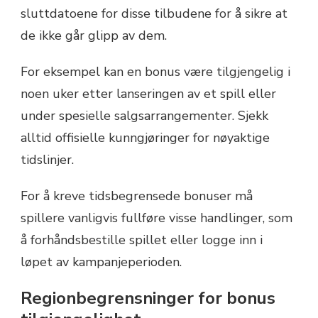
sluttdatoene for disse tilbudene for å sikre at
de ikke går glipp av dem.
For eksempel kan en bonus være tilgjengelig i
noen uker etter lanseringen av et spill eller
under spesielle salgsarrangementer. Sjekk
alltid offisielle kunngjøringer for nøyaktige
tidslinjer.
For å kreve tidsbegrensede bonuser må
spillere vanligvis fullføre visse handlinger, som
å forhåndsbestille spillet eller logge inn i
løpet av kampanjeperioden.
Regionbegrensninger for bonus