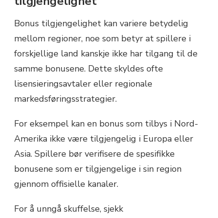
tilgjengelighet
Bonus tilgjengelighet kan variere betydelig
mellom regioner, noe som betyr at spillere i
forskjellige land kanskje ikke har tilgang til de
samme bonusene. Dette skyldes ofte
lisensieringsavtaler eller regionale
markedsføringsstrategier.
For eksempel kan en bonus som tilbys i Nord-
Amerika ikke være tilgjengelig i Europa eller
Asia. Spillere bør verifisere de spesifikke
bonusene som er tilgjengelige i sin region
gjennom offisielle kanaler.
For å unngå skuffelse, sjekk