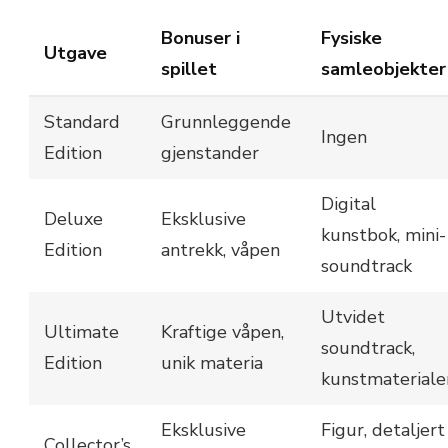
Bonuser i
Fysiske
Utgave
spillet
samleobjekter
Standard
Grunnleggende
Ingen
Edition
gjenstander
Digital
Deluxe
Eksklusive
kunstbok, mini-
Edition
antrekk, våpen
soundtrack
Utvidet
Ultimate
Kraftige våpen,
soundtrack,
Edition
unik materia
kunstmateriale
Eksklusive
Figur, detaljert
Collector’s