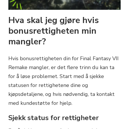
Hva skal jeg gjøre hvis
bonusrettigheten min
mangler?
Hvis bonusrettigheten din for Final Fantasy VII
Remake mangler, er det flere trinn du kan ta
for å løse problemet. Start med å sjekke
statusen for rettighetene dine og
kjøpsdetaljene, og hvis nødvendig, ta kontakt
med kundestøtte for hjelp.
Sjekk status for rettigheter