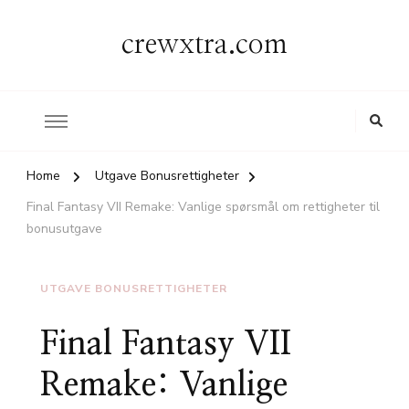
crewxtra.com
Home
Utgave Bonusrettigheter
Final Fantasy VII Remake: Vanlige spørsmål om rettigheter til
bonusutgave
UTGAVE BONUSRETTIGHETER
Final Fantasy VII
Remake: Vanlige