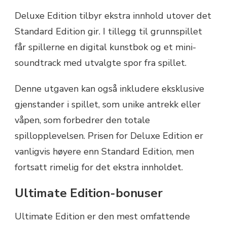
Deluxe Edition tilbyr ekstra innhold utover det
Standard Edition gir. I tillegg til grunnspillet
får spillerne en digital kunstbok og et mini-
soundtrack med utvalgte spor fra spillet.
Denne utgaven kan også inkludere eksklusive
gjenstander i spillet, som unike antrekk eller
våpen, som forbedrer den totale
spillopplevelsen. Prisen for Deluxe Edition er
vanligvis høyere enn Standard Edition, men
fortsatt rimelig for det ekstra innholdet.
Ultimate Edition-bonuser
Ultimate Edition er den mest omfattende