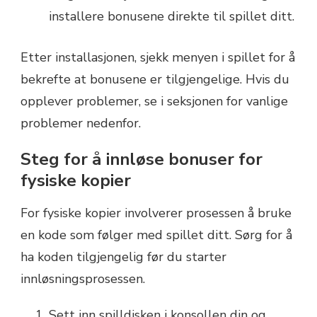
installere bonusene direkte til spillet ditt.
Etter installasjonen, sjekk menyen i spillet for å
bekrefte at bonusene er tilgjengelige. Hvis du
opplever problemer, se i seksjonen for vanlige
problemer nedenfor.
Steg for å innløse bonuser for
fysiske kopier
For fysiske kopier involverer prosessen å bruke
en kode som følger med spillet ditt. Sørg for å
ha koden tilgjengelig før du starter
innløsningsprosessen.
Sett inn spilldisken i konsollen din og