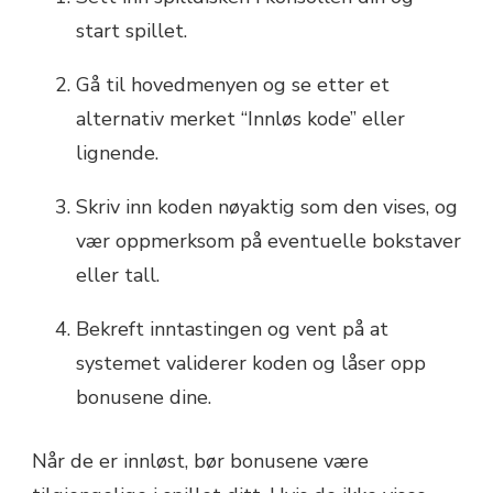
start spillet.
Gå til hovedmenyen og se etter et
alternativ merket “Innløs kode” eller
lignende.
Skriv inn koden nøyaktig som den vises, og
vær oppmerksom på eventuelle bokstaver
eller tall.
Bekreft inntastingen og vent på at
systemet validerer koden og låser opp
bonusene dine.
Når de er innløst, bør bonusene være